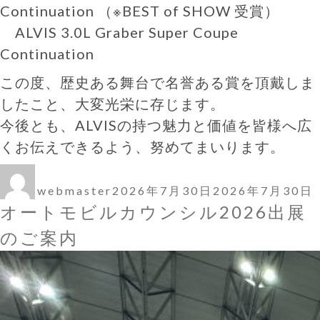
Continuation （※BEST of SHOW 受賞）
ALVIS 3.0L Graber Super Coupe
Continuation
この度、歴史ある舞台で名誉ある賞を頂戴しま
したこと、大変光栄に存じます。
今後とも、ALVISの持つ魅力と価値を皆様へ広
くお伝えできるよう、努めてまいります。
投
投
稿
稿
webmaster
2026年7月30日
2026年7月30日
者
日:
オートモビルカウンシル2026出展
のご案内