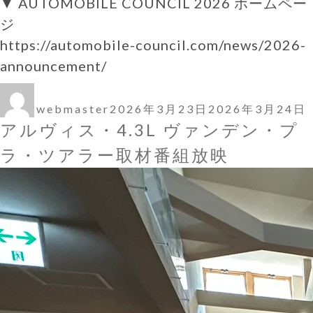
▼ AUTOMOBILE COUNCIL 2026 ホームペー
ジ
https://automobile-council.com/news/2026-
announcement/
投
投
稿
稿
webmaster
2026年3月23日
2026年3月24日
者
日:
アルヴィス・4.3L ヴァンデン・プ
ラ・ツアラー取材番組放映