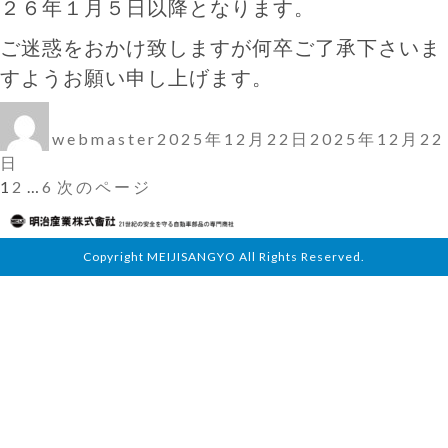
２６年１月５日以降となります。
ご迷惑をおかけ致しますが何卒ご了承下さいま
すようお願い申し上げます。
投
投
稿
稿
webmaster
2025年12月22日
2025年12月22
者
日:
日
固
固
固
Posts
1
2
…
6
次のページ
定
定
定
ペ
ペ
pagination
ー
ー
ペ
ジ
ジ
ー
Copyright MEIJISANGYO All Rights Reserved.
ジ