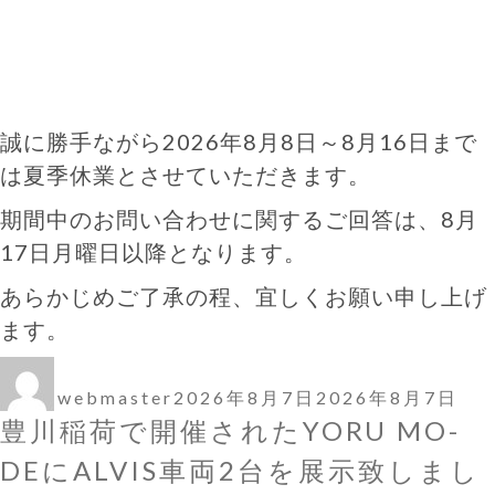
誠に勝手ながら2026年8月8日～8月16日まで
は夏季休業とさせていただきます。
期間中のお問い合わせに関するご回答は、8月
17日月曜日以降となります。
あらかじめご了承の程、宜しくお願い申し上げ
ます。
投
投
稿
稿
webmaster
2026年8月7日
2026年8月7日
者
日:
豊川稲荷で開催されたYORU MO-
DEにALVIS車両2台を展示致しまし