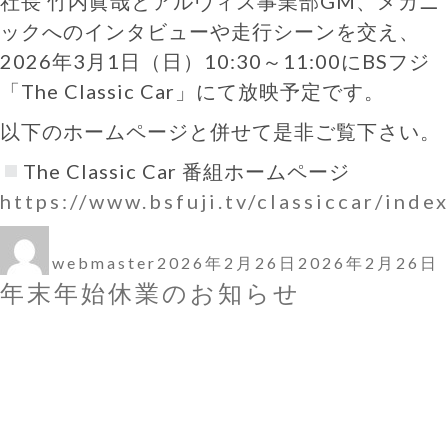
社長 竹内眞哉とアルヴィス事業部GM、メカニ
ックへのインタビューや走行シーンを交え、
2026年3月1日（日）10:30～11:00にBSフジ
「The Classic Car」にて放映予定です。
以下のホームページと併せて是非ご覧下さい。
The Classic Car 番組ホームページ
https://www.bsfuji.tv/classiccar/inde
投
投
稿
稿
webmaster
2026年2月26日
2026年2月26日
者
日:
年末年始休業のお知らせ