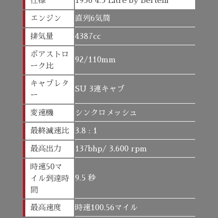
仕様
1936 4.3 Litre by Bertelli
エンジン
直列6気筒
排気量
4387cc
ボアストロ
92/110mm
ーク比
キャブレタ
SU 3連キャブ
ー
変速機
シンクロメッシュ
最終減速比
3.8 : 1
最高出力
137bhp/ 3,600 rpm
時速50マ
9.5 秒
イル到達時
間
最高速度
時速100.56マイル