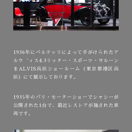
1936年にベルテッリによって手がけられたア
ルウ゛ィス4.3リッター・スポーツ・サルーン
をALVIS高浜ショールーム（東京都港区高
浜）にて展示しております。
1935年のパリ・モーターショーでシャシーが
公開された1台で、最近レストアが施された車
両です。